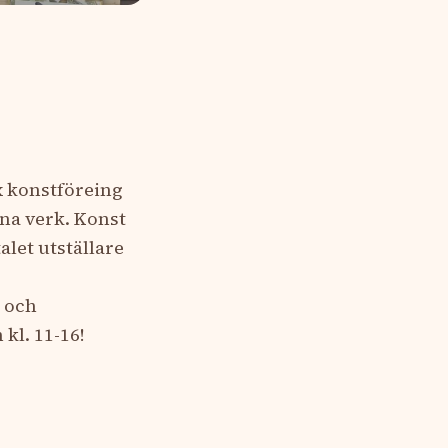
x konstföreing
ina verk. Konst
let utställare
m och
kl. 11-16!