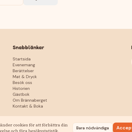
Snabblänkar
Startsida
Evenemang
Berättelser
Mat & Dryck
Besök oss
Historien
Gästbok
Om Brännaberget
Kontakt & Boka
änder cookies för att förbättra din
Accep
Bara nödvändiga
else och föra besöksstatistik.
© 2026 Brännabergets Festplats