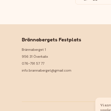
Brännabergets Festplats
Brännaberget 1
956 31 Överkalix
076-791 57 77
info.brannaberget@gmail.com
Vi anv
upplev