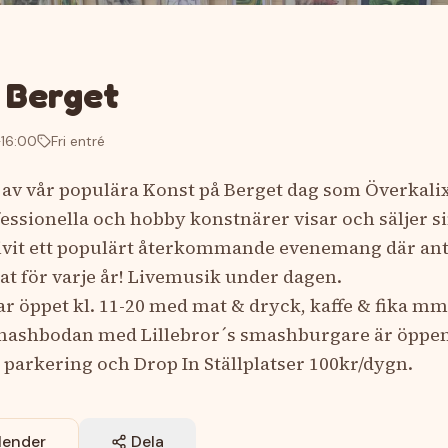
 Berget
16:00
Fri entré
av vår populära Konst på Berget dag som Överkali
essionella och hobby konstnärer visar och säljer s
livit ett populärt återkommande evenemang där anta
t för varje år! Livemusik under dagen.
r öppet kl. 11-20 med mat & dryck, kaffe & fika m
mashbodan med Lillebror´s smashburgare är öppen 
ri parkering och Drop In Ställplatser 100kr/dygn.
alender
Dela