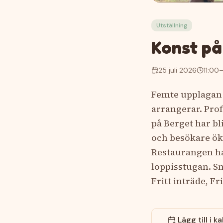
Utställning
Konst på
25 juli 2026
11:00
–
Femte upplagan 
arrangerar. Prof
på Berget har b
och besökare öka
Restaurangen ha
loppisstugan. S
Fritt inträde, F
Lägg till i k